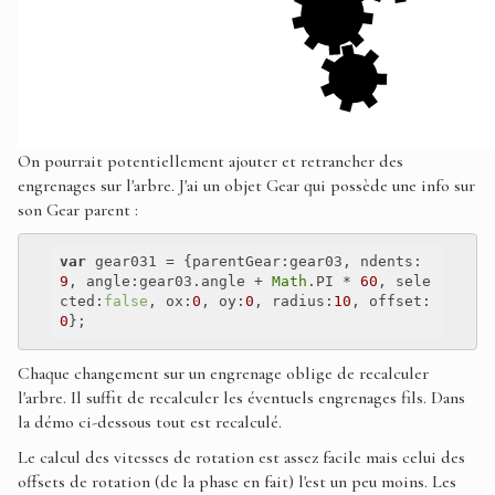
On pourrait potentiellement ajouter et retrancher des
engrenages sur l'arbre. J'ai un objet Gear qui possède une info sur
son Gear parent :
var
 gear031 = {
parentGear
:gear03, 
ndents
:
9
, 
angle
:gear03.angle + 
Math
.PI * 
60
, 
sele
cted
:
false
, 
ox
:
0
, 
oy
:
0
, 
radius
:
10
, 
offset
:
0
Chaque changement sur un engrenage oblige de recalculer
l'arbre. Il suffit de recalculer les éventuels engrenages fils. Dans
la démo ci-dessous tout est recalculé.
Le calcul des vitesses de rotation est assez facile mais celui des
offsets de rotation (de la phase en fait) l'est un peu moins. Les