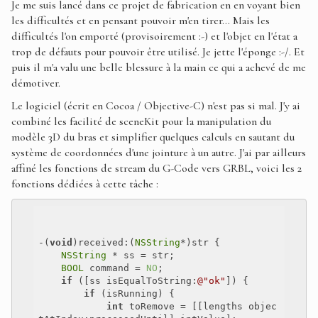
Je me suis lancé dans ce projet de fabrication en en voyant bien
les difficultés et en pensant pouvoir m'en tirer... Mais les
difficultés l'on emporté (provisoirement :-) et l'objet en l'état a
trop de défauts pour pouvoir être utilisé. Je jette l'éponge :-/. Et
puis il m'a valu une belle blessure à la main ce qui a achevé de me
démotiver.
Le logiciel (écrit en Cocoa / Objective-C) n'est pas si mal. J'y ai
combiné les facilité de sceneKit pour la manipulation du
modèle 3D du bras et simplifier quelques calculs en sautant du
système de coordonnées d'une jointure à un autre. J'ai par ailleurs
affiné les fonctions de stream du G-Code vers GRBL, voici les 2
fonctions dédiées à cette tâche :
-(
void
)received:(
NSString
*)str {

NSString
 * ss = str;

BOOL
 command = 
NO
;

if
 ([ss isEqualToString:
@"ok"
]) {

if
 (isRunning) {

int
 toRemove = [[lengths objec