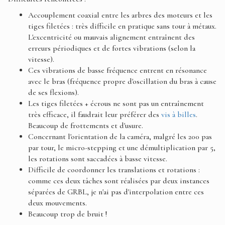
Accouplement coaxial entre les arbres des moteurs et les
tiges filetées : très difficile en pratique sans tour à métaux.
L'excentricité ou mauvais alignement entraînent des
erreurs périodiques et de fortes vibrations (selon la
vitesse).
Ces vibrations de basse fréquence entrent en résonance
avec le bras (fréquence propre d'oscillation du bras à cause
de ses flexions).
Les tiges filetées + écrous ne sont pas un entraînement
très efficace, il faudrait leur préférer des
vis à billes
.
Beaucoup de frottements et d'usure.
Concernant l'orientation de la caméra, malgré les 200 pas
par tour, le micro-stepping et une démultiplication par 5,
les rotations sont saccadées à basse vitesse.
Difficile de coordonner les translations et rotations :
comme ces deux tâches sont réalisées par deux instances
séparées de GRBL, je n'ai pas d'interpolation entre ces
deux mouvements.
Beaucoup trop de bruit !