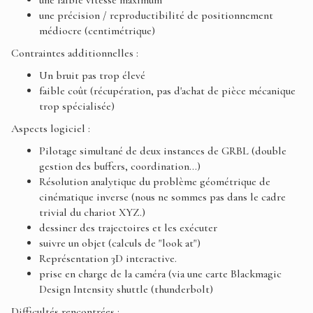
une faible vitesse maximum
une précision / reproductibilité de positionnement
médiocre (centimétrique)
Contraintes additionnelles :
Un bruit pas trop élevé
faible coût (récupération, pas d'achat de pièce mécanique
trop spécialisée)
Aspects logiciel :
Pilotage simultané de deux instances de GRBL (double
gestion des buffers, coordination...)
Résolution analytique du problème géométrique de
cinématique inverse (nous ne sommes pas dans le cadre
trivial du chariot XYZ.)
dessiner des trajectoires et les exécuter
suivre un objet (calculs de "look at")
Représentation 3D interactive.
prise en charge de la caméra (via une carte Blackmagic
Design Intensity shuttle (thunderbolt)
Difficultés rencontrées :