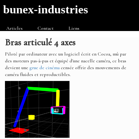
bunex-industries
Articles
Contact
Liens
Bras articulé 4 axes
Piloté par ordinateur avec un logiciel écrit en Cocoa, mû par
des moteurs pas-à-pas et équipé d'une nacelle caméra, ce bras
devient une
grue de cinéma
censée offrir des mouvements de
caméra fluides et reproductibles.