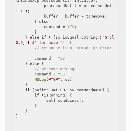
tAtIndex:processedUntil] intValue];

            processedUntil = processedUnti
l + 
1
;

            buffer = buffer - toRemove;

        } 
else
 {

            command = 
YES
;

        }

    } 
else
if
 (![ss isEqualToString:
@"Grbl 
0.9j ['$' for help]"
]) {

// response from command or error 
!
        command = 
YES
;

    } 
else
 {

// welcome message
        command = 
YES
;

NSLog
(
@"%@"
, ss);

    }

if
 (buffer <=(
100
) && command==
NO
) {

if
 (isRunning) {

            [
self
 sendLines];

        }

    }

}
