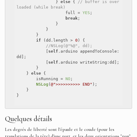
                } 
else
 { 
// buffer is over
loaded (while break)
                    full = 
YES
;

break
;

                }

            }

        }

if
 (dd.length > 
0
) {

//NSLog(@"%@", dd);
            [
self
.arduino appendToConsole:
dd];

            [
self
.arduino writeString:dd];

        }

    } 
else
 {

        isRunning = 
NO
;

NSLog
(
@">>>>>>>>>> END"
);

    }

}

Quelques détails
Les degrés de liberté sont l'épaule et le coude (pour les
translations de la tête) d'une part, et les deux orientations "pan"