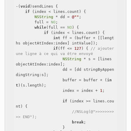
-(
void
)sendLines {

if
 (index < lines.count) {

NSString
 * dd = 
@""
;

        full = 
NO
;

while
(full == 
NO
) {

if
 (index < lines.count) {

int
 ff = (buffer + [[lengt
hs objectAtIndex:index] intValue]);

if
(ff <= 
127
) { 
// ajouter 
une ligne à ce qui va être envoyé
NSString
 * s = [lines 
objectAtIndex:index];

                    dd = [dd stringByAppen
dingString:s];

                    buffer = buffer + (
in
t
)(s.length);

                    index = index + 
1
;

if
 (index >= lines.cou
nt) {

//NSLog(@">>>>>>>>
>> END");
break
;

                    }
